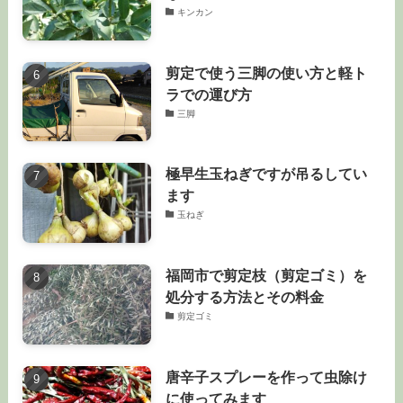
キンカン
剪定で使う三脚の使い方と軽ト
ラでの運び方
三脚
極早生玉ねぎですが吊るしてい
ます
玉ねぎ
福岡市で剪定枝（剪定ゴミ）を
処分する方法とその料金
剪定ゴミ
唐辛子スプレーを作って虫除け
に使ってみます