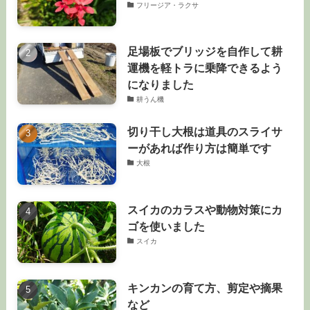
フリージア・ラクサ
足場板でブリッジを自作して耕
運機を軽トラに乗降できるよう
になりました
耕うん機
切り干し大根は道具のスライサ
ーがあれば作り方は簡単です
大根
スイカのカラスや動物対策にカ
ゴを使いました
スイカ
キンカンの育て方、剪定や摘果
など