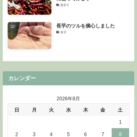
唐辛子
長芋のツルを摘心しました
長芋
カレンダー
2026年8月
日
月
火
水
木
金
土
1
2
3
4
5
6
7
8