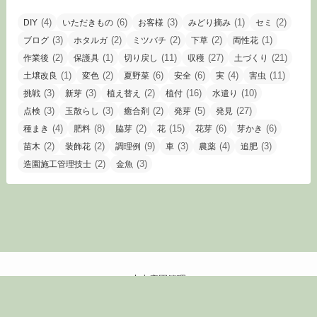
(4)
(6)
(3)
(1)
(2)
DIY
いただきもの
お客様
みどり摘み
セミ
(3)
(2)
(2)
(2)
(1)
ブログ
ホタルガ
ミツバチ
下草
両性花
(2)
(1)
(11)
(27)
(21)
作業後
保護具
切り戻し
収穫
土づくり
(1)
(2)
(6)
(6)
(4)
(11)
土壌改良
変色
夏野菜
安全
実
害虫
(3)
(3)
(2)
(16)
(10)
挑戦
新芽
植え替え
植付
水遣り
(3)
(3)
(2)
(5)
(27)
点検
玉散らし
癒合剤
発芽
発見
(4)
(8)
(2)
(15)
(6)
(6)
種まき
肥料
脇芽
花
花芽
芽かき
(2)
(2)
(9)
(3)
(4)
(3)
苗木
装飾花
調理例
車
農薬
追肥
(2)
(3)
造園施工管理技士
金魚
末吉庭園管理
©
末庭