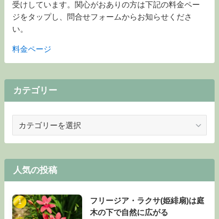
受けしています。関心がおありの方は下記の料金ペー
ジをタップし、問合せフォームからお知らせくださ
い。
料金ページ
カテゴリー
カ
テ
ゴ
リ
ー
人気の投稿
フリージア・ラクサ(姫緋扇)は庭
木の下で自然に広がる