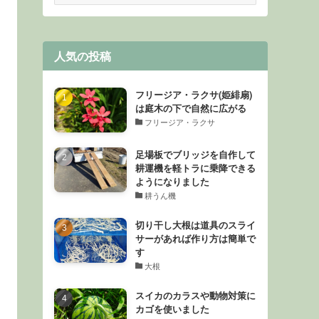
ゴ
リ
ー
人気の投稿
フリージア・ラクサ(姫緋扇)
は庭木の下で自然に広がる
フリージア・ラクサ
足場板でブリッジを自作して
耕運機を軽トラに乗降できる
ようになりました
耕うん機
切り干し大根は道具のスライ
サーがあれば作り方は簡単で
す
大根
スイカのカラスや動物対策に
カゴを使いました