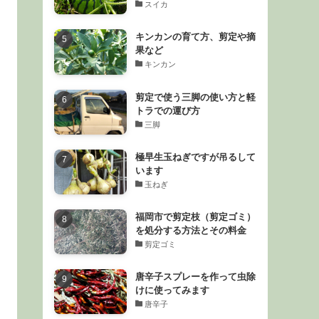
スイカ
キンカンの育て方、剪定や摘
果など
キンカン
剪定で使う三脚の使い方と軽
トラでの運び方
三脚
極早生玉ねぎですが吊るして
います
玉ねぎ
福岡市で剪定枝（剪定ゴミ）
を処分する方法とその料金
剪定ゴミ
唐辛子スプレーを作って虫除
けに使ってみます
唐辛子