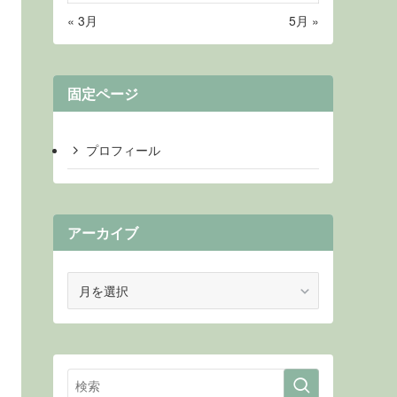
« 3月
5月 »
固定ページ
プロフィール
アーカイブ
ア
ー
カ
イ
ブ