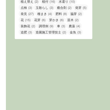
植え替え
(2)
植付
(16)
水遣り
(10)
点検
(3)
玉散らし
(3)
癒合剤
(2)
発芽
(5)
発見
(27)
種まき
(4)
肥料
(8)
脇芽
(2)
花
(15)
花芽
(6)
芽かき
(6)
苗木
(2)
装飾花
(2)
調理例
(9)
車
(3)
農薬
(4)
追肥
(3)
造園施工管理技士
(2)
金魚
(3)