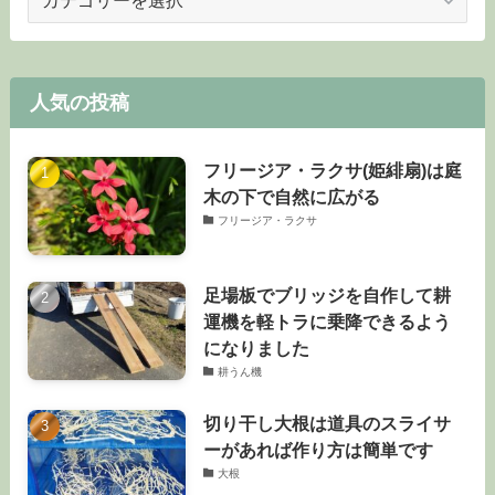
テ
ゴ
リ
ー
人気の投稿
フリージア・ラクサ(姫緋扇)は庭
木の下で自然に広がる
フリージア・ラクサ
足場板でブリッジを自作して耕
運機を軽トラに乗降できるよう
になりました
耕うん機
切り干し大根は道具のスライサ
ーがあれば作り方は簡単です
大根