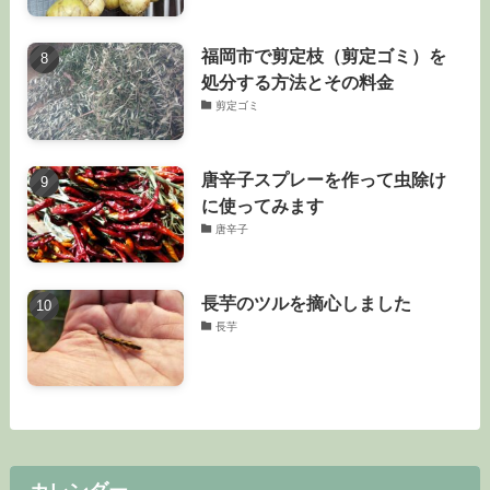
福岡市で剪定枝（剪定ゴミ）を
処分する方法とその料金
剪定ゴミ
唐辛子スプレーを作って虫除け
に使ってみます
唐辛子
長芋のツルを摘心しました
長芋