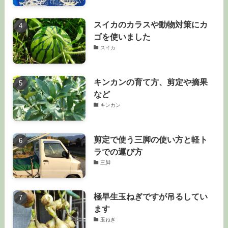
スイカのカラスや動物対策にカ
ゴを使いました
スイカ
キンカンの育て方、剪定や摘果
など
キンカン
剪定で使う三脚の使い方と軽ト
ラでの運び方
三脚
極早生玉ねぎですが吊るしてい
ます
玉ねぎ