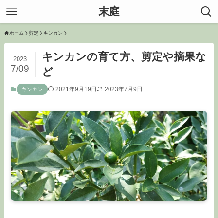
末庭
ホーム
剪定
キンカン
キンカンの育て方、剪定や摘果な
2023
7/09
ど
2021年9月19日
2023年7月9日
キンカン