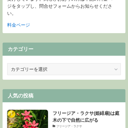
ジをタップし、問合せフォームからお知らせくださ
い。
料金ページ
カテゴリー
カ
テ
ゴ
リ
ー
人気の投稿
フリージア・ラクサ(姫緋扇)は庭
木の下で自然に広がる
フリージア・ラクサ