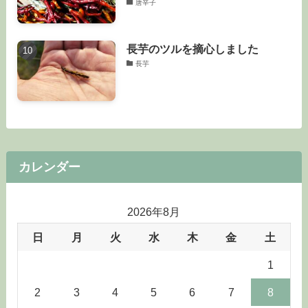
唐辛子
長芋のツルを摘心しました
長芋
カレンダー
2026年8月
日
月
火
水
木
金
土
1
2
3
4
5
6
7
8