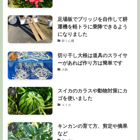
足場板でブリッジを自作して耕
運機を軽トラに乗降できるよう
になりました
耕うん機
切り干し大根は道具のスライサ
ーがあれば作り方は簡単です
大根
スイカのカラスや動物対策にカ
ゴを使いました
スイカ
キンカンの育て方、剪定や摘果
など