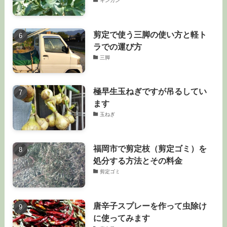
キンカン
剪定で使う三脚の使い方と軽ト
ラでの運び方
三脚
極早生玉ねぎですが吊るしてい
ます
玉ねぎ
福岡市で剪定枝（剪定ゴミ）を
処分する方法とその料金
剪定ゴミ
唐辛子スプレーを作って虫除け
に使ってみます