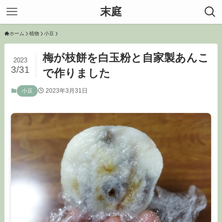
末庭
ホーム
植物
小豆
梅が枝餅を白玉粉と自家製あんこ
2023
3/31
で作りました
2023年3月31日
小豆