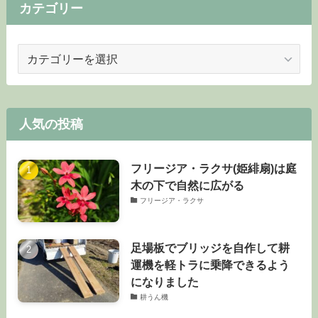
カテゴリー
カ
テ
ゴ
リ
ー
人気の投稿
フリージア・ラクサ(姫緋扇)は庭
木の下で自然に広がる
フリージア・ラクサ
足場板でブリッジを自作して耕
運機を軽トラに乗降できるよう
になりました
耕うん機