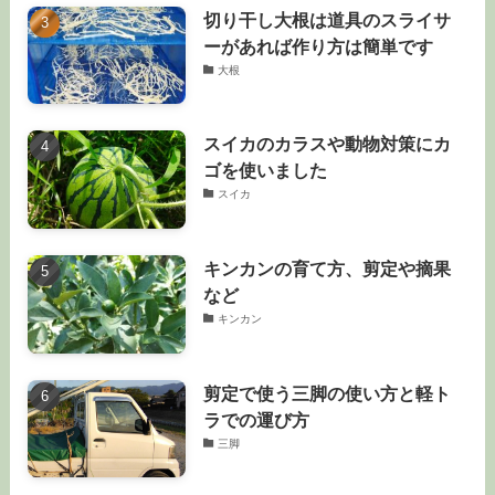
切り干し大根は道具のスライサ
ーがあれば作り方は簡単です
大根
スイカのカラスや動物対策にカ
ゴを使いました
スイカ
キンカンの育て方、剪定や摘果
など
キンカン
剪定で使う三脚の使い方と軽ト
ラでの運び方
三脚