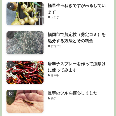
極早生玉ねぎですが吊るしてい
ます
玉ねぎ
福岡市で剪定枝（剪定ゴミ）を
処分する方法とその料金
剪定ゴミ
唐辛子スプレーを作って虫除け
に使ってみます
唐辛子
長芋のツルを摘心しました
長芋