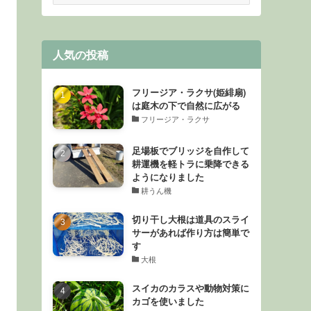
ゴ
リ
ー
人気の投稿
フリージア・ラクサ(姫緋扇)
は庭木の下で自然に広がる
フリージア・ラクサ
足場板でブリッジを自作して
耕運機を軽トラに乗降できる
ようになりました
耕うん機
切り干し大根は道具のスライ
サーがあれば作り方は簡単で
す
大根
スイカのカラスや動物対策に
カゴを使いました