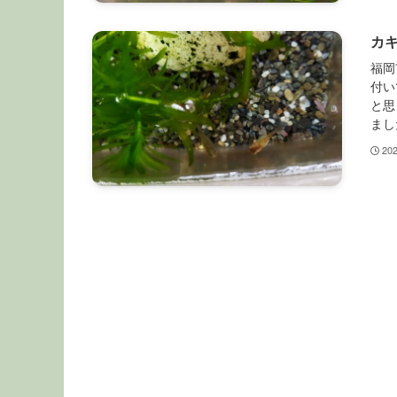
カ
福岡
付い
と思
まし
20