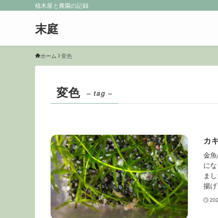
植木屋と農園の記録
末庭
ホーム
変色
変色
– tag –
カ
金魚
にな
まし
揚げ
20