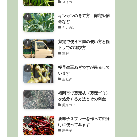
スイカ
キンカンの育て方、剪定や摘
果など
キンカン
剪定で使う三脚の使い方と軽
トラでの運び方
三脚
極早生玉ねぎですが吊るして
います
玉ねぎ
福岡市で剪定枝（剪定ゴミ）
を処分する方法とその料金
剪定ゴミ
唐辛子スプレーを作って虫除
けに使ってみます
唐辛子