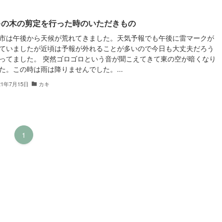
キの木の剪定を行った時のいただきもの
市は午後から天候が荒れてきました。天気予報でも午後に雷マークが
ていましたが近頃は予報が外れることが多いので今日も大丈夫だろう
ってました。 突然ゴロゴロという音が聞こえてきて東の空が暗くなり
た。この時は雨は降りませんでした。...
21年7月15日
カキ
1